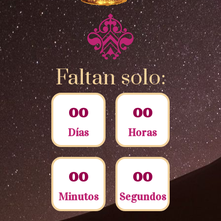
Faltan solo:
0
0
0
0
Días
Horas
0
0
0
0
Minutos
Segundos