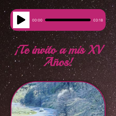
Reproductor
00:00
03:18
de
audio
¡Te invito a mis XV
Años!