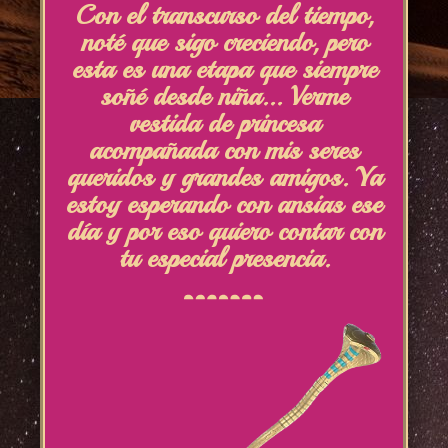
Con el transcurso del tiempo,
noté que sigo creciendo, pero
esta es una etapa que siempre
soñé desde niña... Verme
vestida de princesa
acompañada con mis seres
queridos y grandes amigos. Ya
estoy esperando con ansias ese
día y por eso quiero contar con
tu especial presencia.