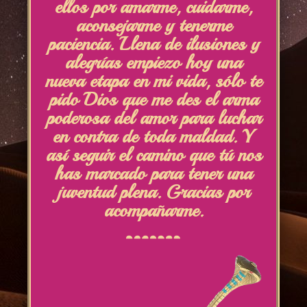
ellos por amarme, cuidarme,
aconsejarme y tenerme
paciencia. Llena de ilusiones y
alegrías empiezo hoy una
nueva etapa en mi vida, sólo te
pido Dios que me des el arma
poderosa del amor para luchar
en contra de toda maldad. Y
así seguir el camino que tú nos
has marcado para tener una
juventud plena. Gracias por
acompañarme.