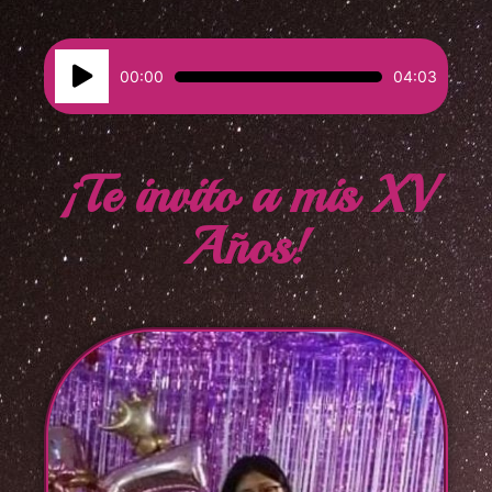
Reproductor
00:00
04:03
de
audio
¡Te invito a mis XV
Años!