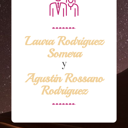
Laura Rodriguez
Somera
y
Agustin Rossano
Rodriguez