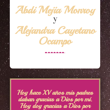
Abdi Mejia Monroy
y
Alejandra Cayetano
Ocampo
Hoy hace XV años mis padres
daban gracias a Dios por mí.
Hoy doy gracias a Dios por