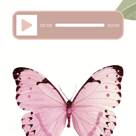
Reproductor
de
00:00
00:00
audio