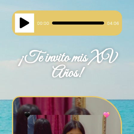
Reproductor
00:00
04:06
de
audio
¡Te invito mis XV
Años!