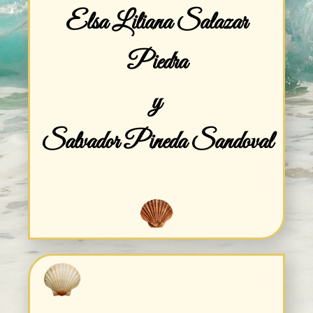
Elsa Liliana Salazar
Piedra
y
Salvador Pineda Sandoval