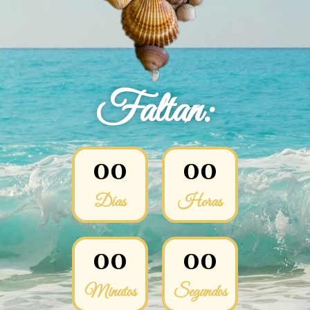
Faltan:
0
0
0
0
Días
Horas
0
0
0
0
Minutos
Segundos