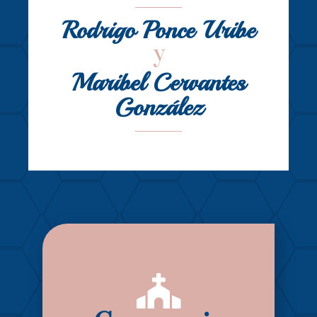
Rodrigo Ponce Uribe
y
Maribel Cervantes
González