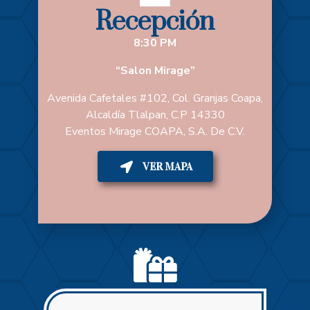
Recepción
8:30 PM
“Salon Mirage”
Avenida Cafetales #102, Col. Granjas Coapa,
Alcaldía Tlalpan, C.P 14330
Eventos Mirage COAPA, S.A. De C.V.
VER MAPA