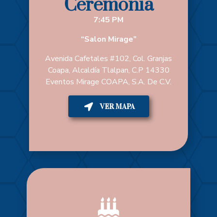
Ceremonia
7:45 PM
“Salon Mirage”
Avenida Cafetales #102, Col. Granjas
Coapa, Alcaldía Tlalpan, C.P 14330
Eventos Mirage COAPA, S.A. De C.V.
VER MAPA