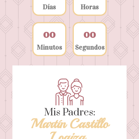
Días
Horas
0
0
0
0
Minutos
Segundos
Mis Padres:
Martín Castillo
Loaiza.