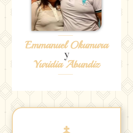
Emmanuel Okumura
y
Yuridia Abundiz