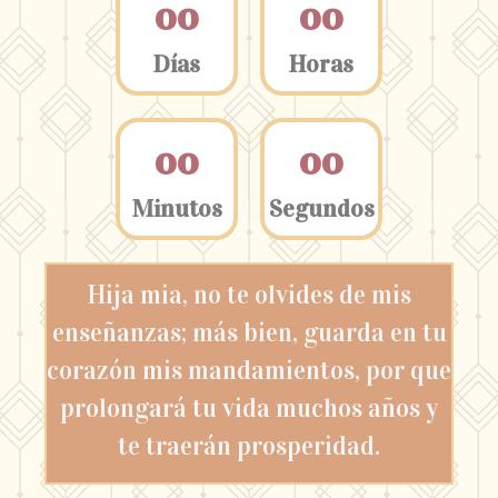
0
0
0
0
Días
Horas
0
0
0
0
Minutos
Segundos
Hija mia, no te olvides de mis
enseñanzas; más bien, guarda en tu
corazón mis mandamientos, por que
prolongará tu vida muchos años y
te traerán prosperidad.