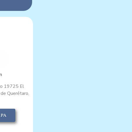
n
ero 19725 El
 de Querétaro,
APA