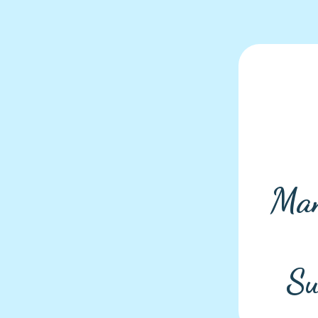
Man
Su