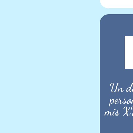
Un dí
perso
mis XV