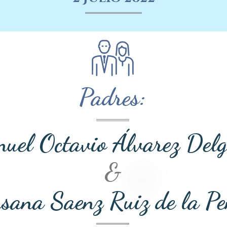
Padres:
uel Octavio Álvarez Del
&
sana Saenz Ruiz de la P