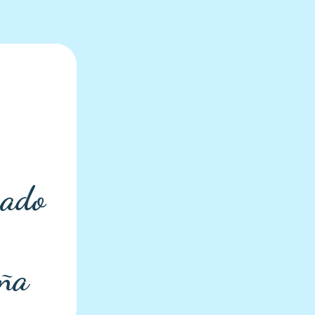
gado
eña