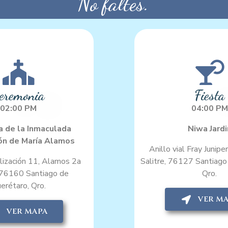
No faltes.
eremonia
Fiesta
02:00 PM
04:00 PM
a de la Inmaculada
Niwa Jardi
ón de María Alamos
Anillo vial Fray Junip
alización 11, Alamos 2a
Salitre, 76127 Santiago
 76160 Santiago de
Qro.
erétaro, Qro.
VER M
VER MAPA