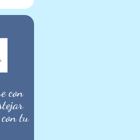
s
se con
stejar
 con tu