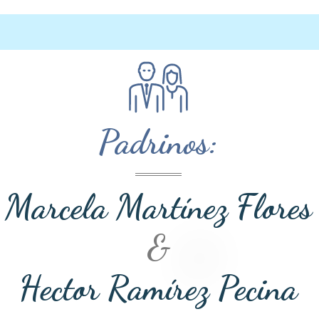
Padrinos:
Marcela Martínez Flores
&
Hector Ramírez Pecina