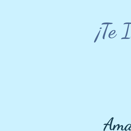
¡Te 
Ama