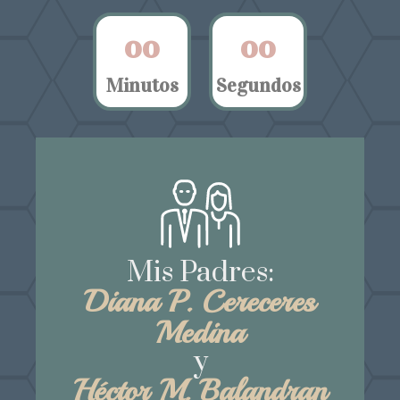
0
0
0
0
Minutos
Segundos
Mis Padres:
Diana P. Cereceres
Medina
y
Héctor M. Balandran