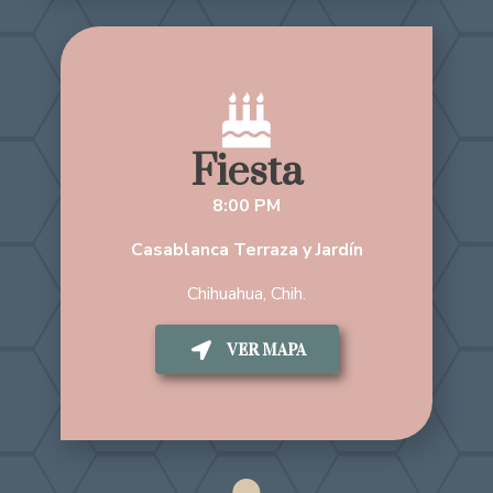
Fiesta
8:00 PM
Casablanca Terraza y Jardín
Chihuahua, Chih.
VER MAPA