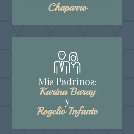
Chaparro
Mis Padrinos:
Karina Baray
y
Rogelio Infante