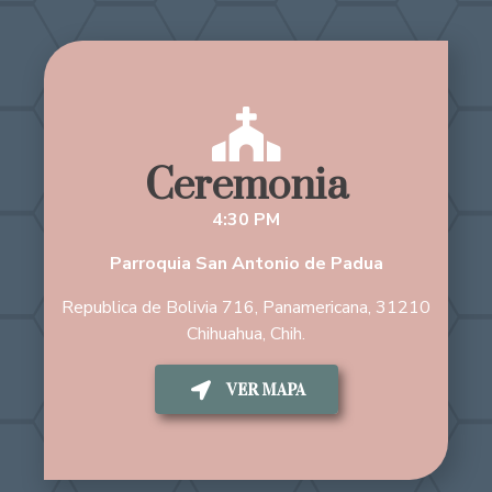
Ceremonia
4:30 PM
Parroquia San Antonio de Padua
Republica de Bolivia 716, Panamericana, 31210
Chihuahua, Chih.
VER MAPA