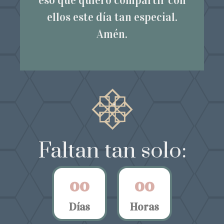
eso que quiero compartir con
ellos este día tan especial.
Amén.
Faltan tan solo:
0
0
0
0
Días
Horas