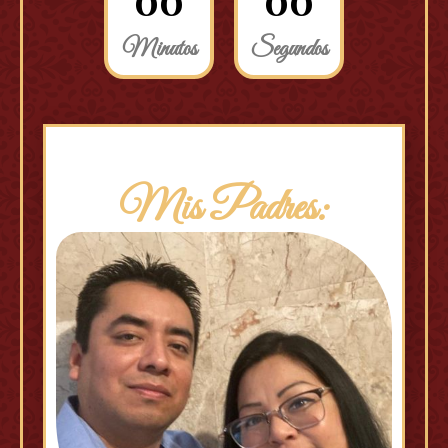
0
0
0
0
Minutos
Segundos
Mis Padres: