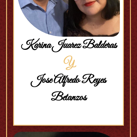
Karina Juarez Balderas
Y
Jose Alfredo Reyes
Betanzos