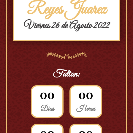
Reyes Juarez
Viernes 26 de Agosto 2022
Faltan:
0
0
0
0
Días
Horas