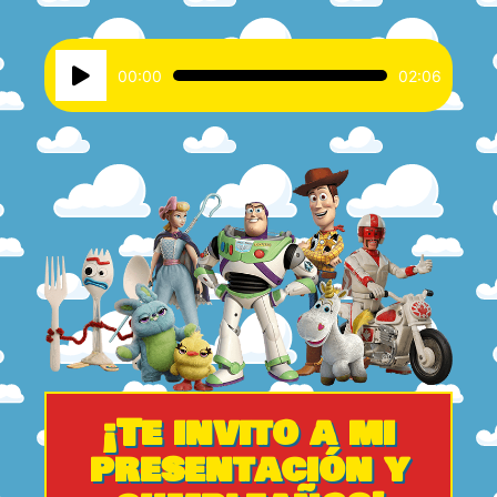
Reproductor
00:00
02:06
de
audio
¡Te invito a mi
presentación y