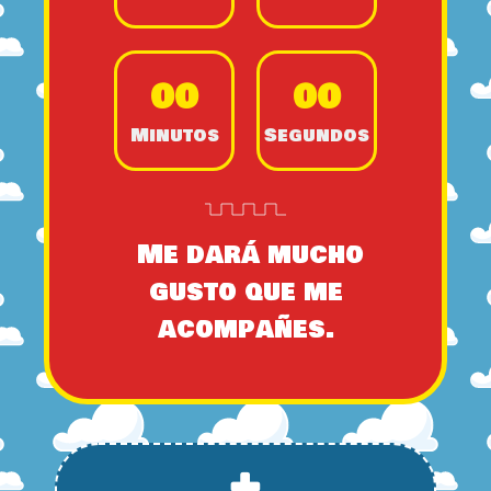
0
0
0
0
Minutos
Segundos
Me dará mucho
gusto que me
acompañes.