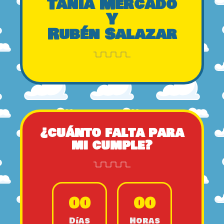
Tania Mercado
Y
Rubén Salazar
¿cuánto falta para
mi cumple?
0
0
0
0
Días
Horas