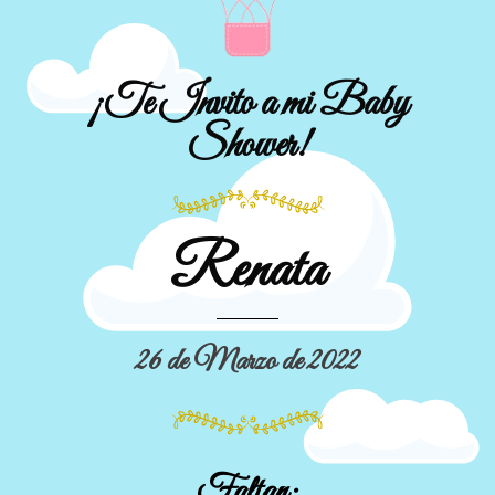
¡Te Invito a mi Baby
Shower!
Renata
26 de Marzo de 2022
Faltan: