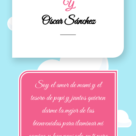
Y
Oscar Sánchez
Soy el amor de mami y el
tesoro de papi y juntos quieren
darme la mejor de las
bienvenidas para iluminar mi