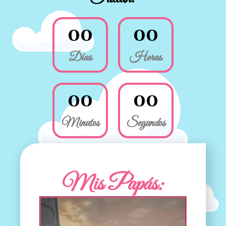
0
0
0
0
Días
Horas
0
0
0
0
Minutos
Segundos
Mis Papás: