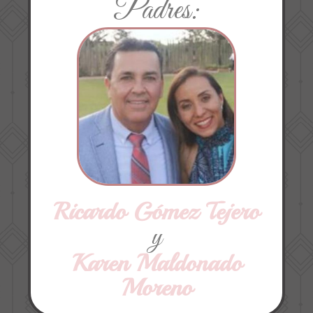
Padres:
Ricardo Gómez Tejero
y
Karen Maldonado
Moreno