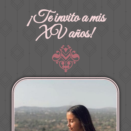
¡Te invito a mis
XV años!