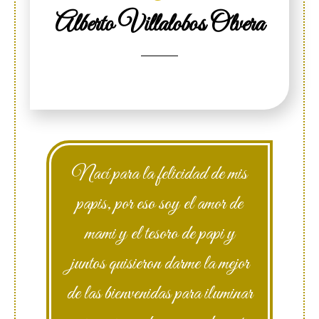
Alberto Villalobos Olvera
Nací para la felicidad de mis
papis, por eso soy el amor de
mami y el tesoro de papi y
juntos quisieron darme la mejor
de las bienvenidas para iluminar