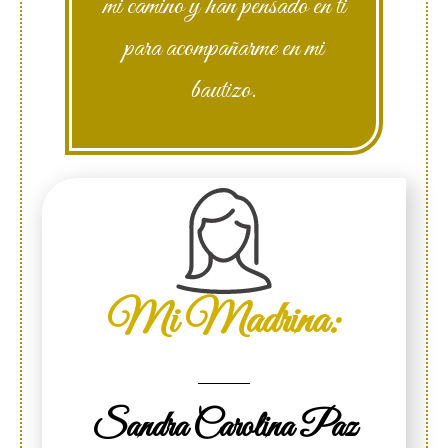
mi camino y han pensado en ti
para acompañarme en mi
bautizo.
Mi Madrina:
Sandra Carolina Paz