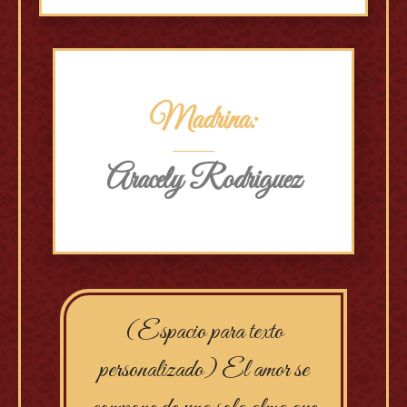
Madrina:
Aracely Rodriguez
(Espacio para texto
personalizado) El amor se