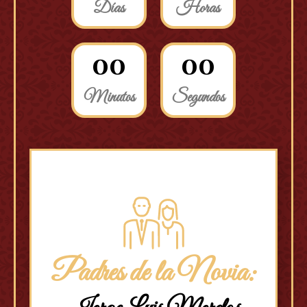
Días
Horas
0
0
0
0
Minutos
Segundos
Padres de la Novia: