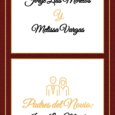
Jorge Luis Morelos
Y
Melissa Vargas
Padres del Novio: