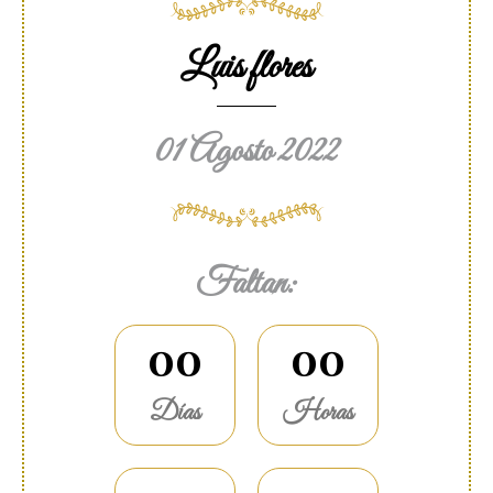
Luis flores
01 Agosto 2022
Faltan:
0
0
0
0
Días
Horas