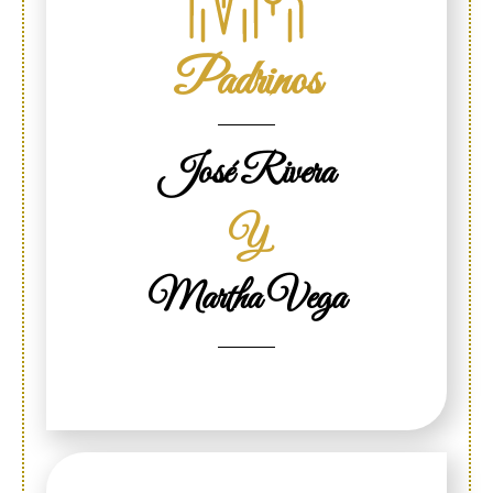
Padrinos
José Rivera
Y
Martha Vega