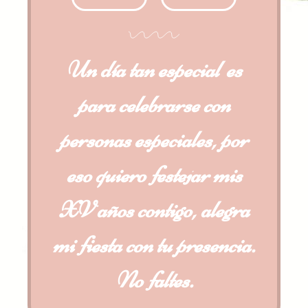
Un día tan especial
es
para celebrarse con
personas especiales, por
eso quiero festejar mis
XV años contigo, alegra
mi fiesta con tu presencia.
No faltes.