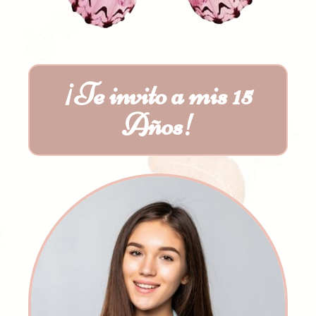
¡Te invito a mis 15
Años!