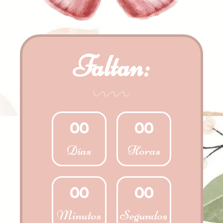
Faltan:
0
0
0
0
Días
Horas
0
0
0
0
Minutos
Segundos