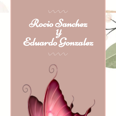
Rocio Sanchez
Y
Eduardo Gonzalez