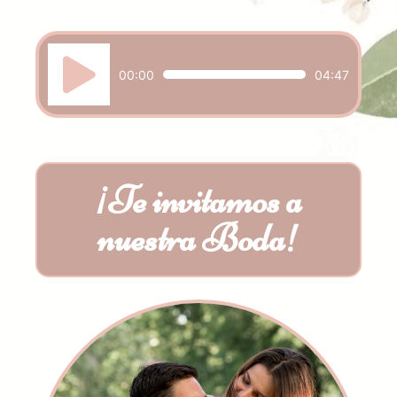
Reproductor
de
00:00
04:47
audio
¡Te invitamos a
nuestra Boda!