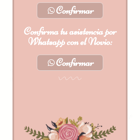
Confirmar
Confirma tu asistencia por
Whatsapp con el Novio:
Confirmar