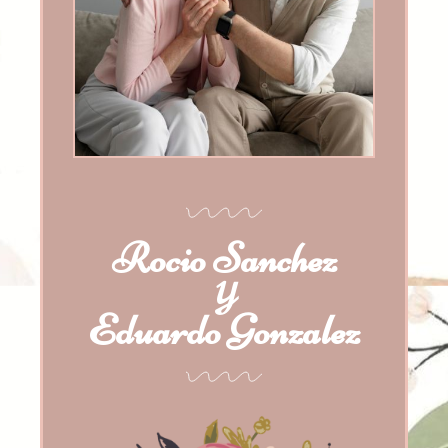
Rocio Sanchez
Y
Eduardo Gonzalez