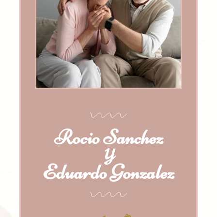
Rocio Sanchez
Y
Eduardo Gonzalez