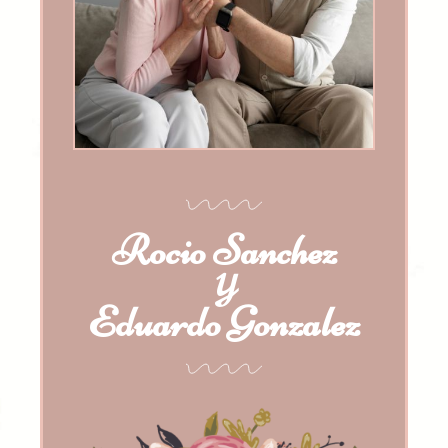
Rocio Sanchez
Y
Eduardo Gonzalez