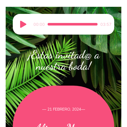
Reproductor
00:00
03:57
de
audio
¡Estas invitad@ a
nuestra boda!
— 21 FEBRERO, 2024—