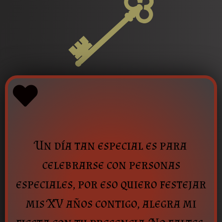
Un día tan especial es para
celebrarse con personas
especiales, por eso quiero festejar
mis XV años contigo, alegra mi