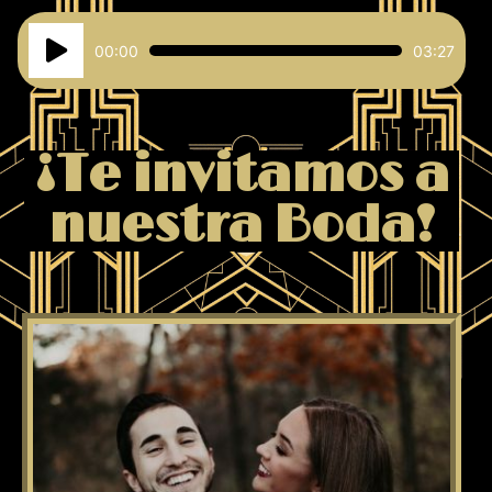
Reproductor
00:00
03:27
de
audio
¡Te invitamos a
nuestra Boda!