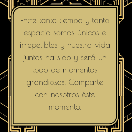
Entre tanto tiempo y tanto
espacio somos únicos e
irrepetibles y nuestra vida
juntos ha sido y será un
todo de momentos
grandiosos, Comparte
con nosotros éste
momento.