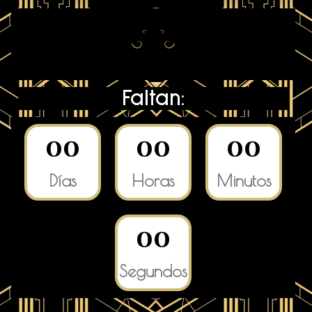
Faltan:
0
0
0
0
0
0
Días
Horas
Minutos
0
0
Segundos